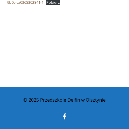
9b0c-ca0365302841-1
Pobierz
© 2025 Przedszkole Delfin w Olsztynie