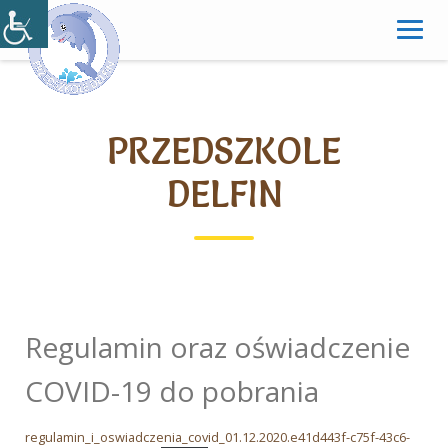
Skip
to
content
PRZEDSZKOLE
DELFIN
Regulamin oraz oświadczenie
COVID-19 do pobrania
regulamin_i_oswiadczenia_covid_01.12.2020.e41d443f-c75f-43c6-