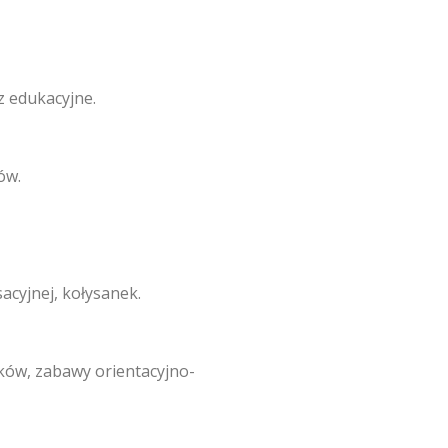
z edukacyjne.
ów.
acyjnej, kołysanek.
ków, zabawy orientacyjno-