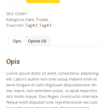
The
Happy
Car
SKU:
OSA01
Kategorie:
Cars
,
Trucks
Znaczniki:
Tag#2
,
Tag#3
Opis
Opinie (0)
Opis
Lorem ipsum dolor sit amet, consectetur adipiscing
elit. Laboro autem non sine causa; Habent enim et
bene longam et satis litigiosam disputationem. An
me, inquis, tam amentem putas, ut apud imperitos
isto modo loquar. Duo Reges: constructio interrete.
Neque enim disputari sine reprehensione nec cum
iracundia aut pertinacia recte disputari potest.