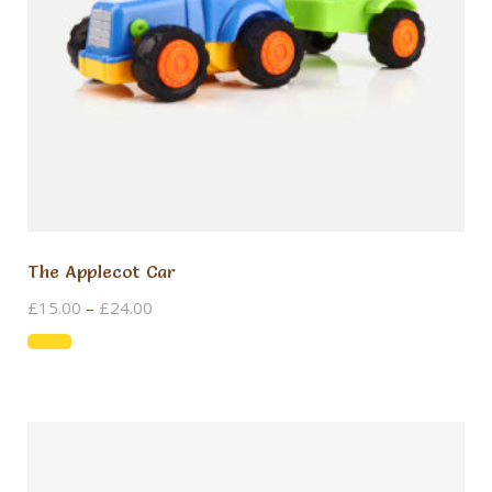
The Applecot Car
Zakres
£
15.00
–
£
24.00
cen:
Ten
od
produkt
£15.00
ma
do
wiele
£24.00
wariantów.
Opcje