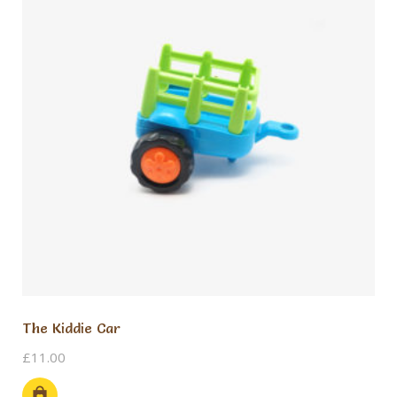
można
wybrać
na
stronie
produktu
The Kiddie Car
£
11.00