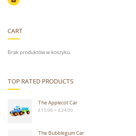
CART
Brak produktów w koszyku.
TOP RATED PRODUCTS
The Applecot Car
Zakres
–
£
15.00
£
24.00
cen:
od
£15.00
The Bubblegum Car